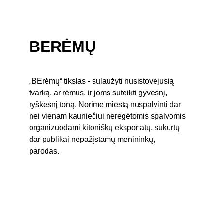
BERĖMŲ
„BErėmų“ tikslas - sulaužyti nusistovėjusią 
tvarką, ar rėmus, ir joms suteikti gyvesnį, 
ryškesnį toną. Norime miestą nuspalvinti dar 
nei vienam kauniečiui neregėtomis spalvomis 
organizuodami kitoniškų eksponatų, sukurtų 
dar publikai nepažįstamų menininkų, 
parodas. 
Bendraukime