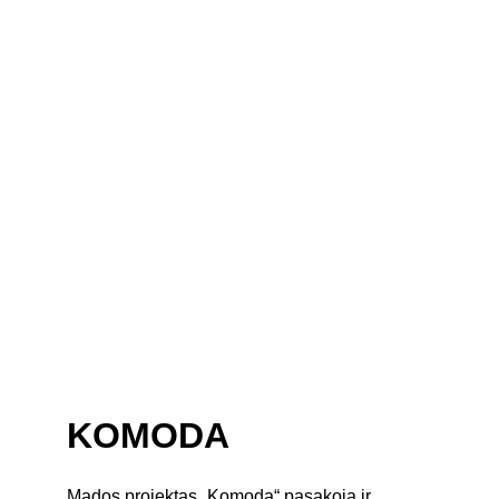
KOMODA
Mados projektas „Komoda“ pasakoja ir 